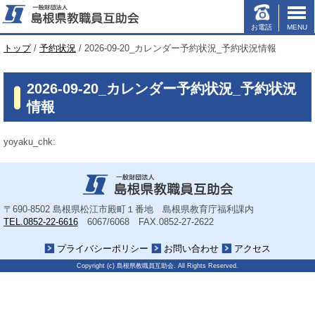
お電話
MENU
このページの本文へ
現
トップ
/
予約状況
/
2026-09-20_カレンダー予約状況_予約状況情報
在
の
2026-09-20_カレンダー予約状況_予約状況
位
置：
情報
yoyaku_chk:
〒690-8502
島根県松江市殿町１番地 島根県教育庁福利課内
TEL.0852-22-6616
6067/6068
FAX.0852-27-2622
プライバシーポリシー
お問い合わせ
アクセス
Copyright (c) 島根県教職員互助会. All Rights Reserved.