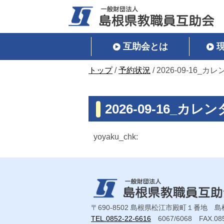
このページの本文へ
互助会とは
現
トップ
/
予約状況
/
2026-09-16
在
の
位
2026-09-16_
置：
yoyaku_chk:
〒690-8502
島根県松江市殿町１番地 島
TEL.0852-22-6616
6067/6068
FAX.08