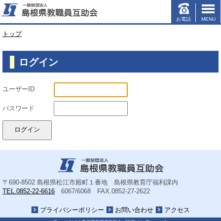
お電話
MENU
このページの本文へ
現
トップ
在
の
ログイン
位
置：
ユーザーID
パスワード
〒690-8502
島根県松江市殿町１番地 島根県教育庁福利課内
TEL.0852-22-6616
6067/6068
FAX.0852-27-2622
プライバシーポリシー
お問い合わせ
アクセス