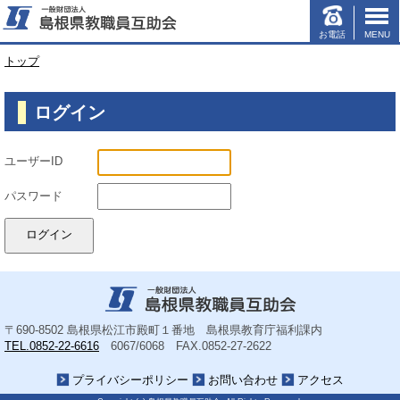
お電話
MENU
このページの本文へ
現
トップ
在
の
ログイン
位
置：
ユーザーID
パスワード
〒690-8502
島根県松江市殿町１番地 島根県教育庁福利課内
TEL.0852-22-6616
6067/6068
FAX.0852-27-2622
プライバシーポリシー
お問い合わせ
アクセス