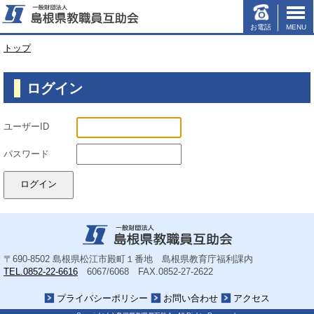
お電話
MENU
このページの本文へ
現
トップ
在
の
ログイン
位
置：
ユーザーID
パスワード
〒690-8502
島根県松江市殿町１番地 島根県教育庁福利課内
TEL.0852-22-6616
6067/6068
FAX.0852-27-2622
プライバシーポリシー
お問い合わせ
アクセス