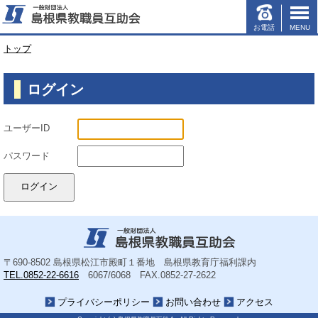
お電話
MENU
このページの本文へ
現
トップ
在
の
ログイン
位
置：
ユーザーID
パスワード
〒690-8502
島根県松江市殿町１番地 島根県教育庁福利課内
TEL.0852-22-6616
6067/6068
FAX.0852-27-2622
プライバシーポリシー
お問い合わせ
アクセス